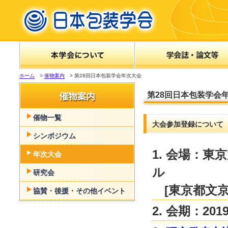
ホーム
>
催物案内
> 第28回日本包装学会年次大会
第28回日本包装学会
催物一覧
大会参加登録について
シンポジウム
1. 会場：
年次大会
ル
研究会
[東京都文京区
協賛・後援・その他イベント
2. 会期：2