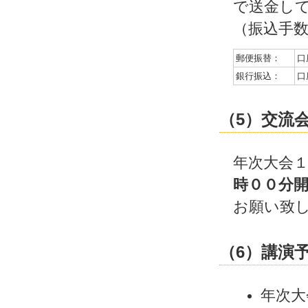
で送金し
（振込手
郵便振替：
口座
銀行振込：
口
（5）交流
年次大会
時００分
お願い致
（6）講演
年次大