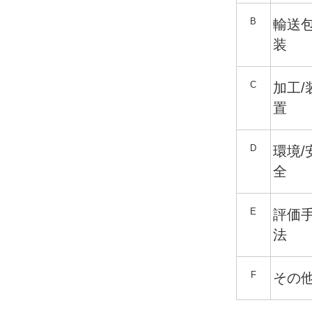
B
輸送
装
C
加工/
置
D
環境/
全
E
評価
法
F
その