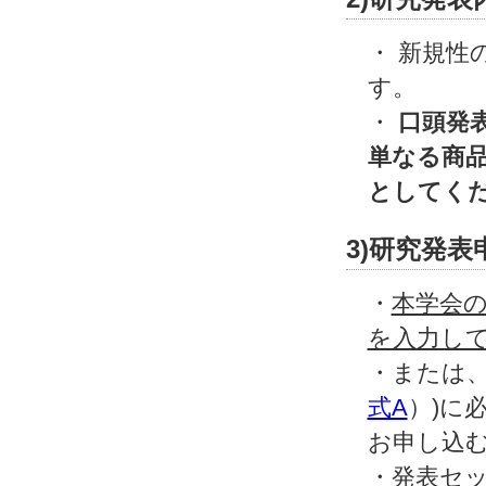
・ 新規
す。
・
口頭発
単なる商
としてく
3)研究発表
・
本学会の
を入力し
・または
式A
）)に
お申し込
・発表セ