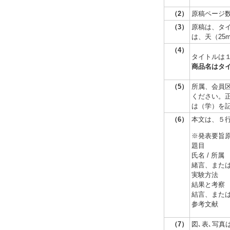
（2）
原稿ページ
（3）
原稿は、タイ
は、天（25
（4）
タイトルは
商品名はタ
（5）
所属、会員
ください。
は（学）を
（6）
本文は、５
※発表要旨
題目
氏名 / 所属
緒言、また
実験方法
結果と考察
結言、また
参考文献
（7）
図､表､写真