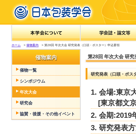
ホーム
>
催物案内
> 第28回 年次大会 研究発表（口頭・ポスター）申込要領
第28回 年次大会 
催物一覧
研究発表（口頭・ポス
シンポジウム
1. 会場:
年次大会
[東京都文京区
研究会
2. 会期:201
協賛・後援・その他イベント
3. 研究発