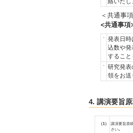
絡いたし
＜共通事
<共通事項
・
発表日時
込数や発
すること
・
研究発表
領をお送
4. 講演要旨
（1）
講演要旨原稿
さい｡