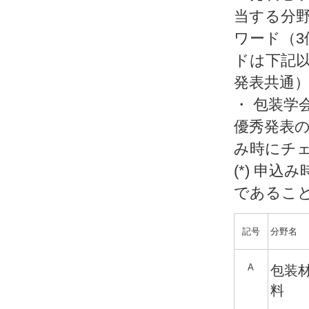
当する分
ワード（
ドは下記
発表共通
・ 包装学
優秀発表の
み時にチ
(*) 申
であるこ
記号
分野名
A
包装
料