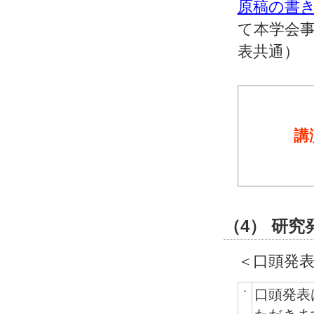
原稿の書き
て本学会事
表共通）
講
（4） 研究
＜口頭発
・
口頭発表