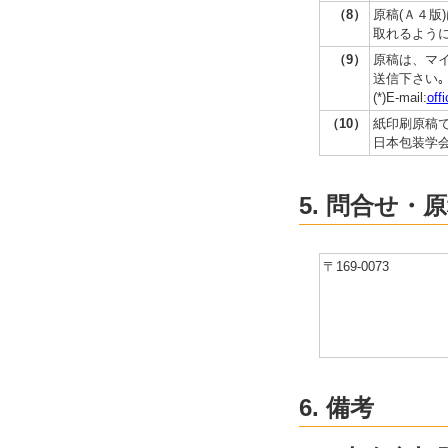
（8）
原稿(Ａ４版
取れるよう
（9）
原稿は、マイ
送信下さい｡
(*)E-mail:
off
（10）
紙印刷原稿で
日本包装学会
5. 問合せ・
〒169-0073
6. 備考