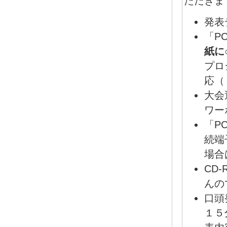
ただきま
発表
「P
紙に
プロ
応（
大会
ワー
「P
続端
場合
CD
んの
口頭
１５