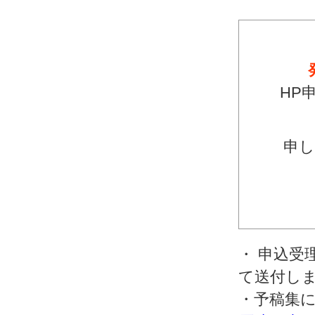
HP
申し
・ 申込受
て送付し
・予稿集