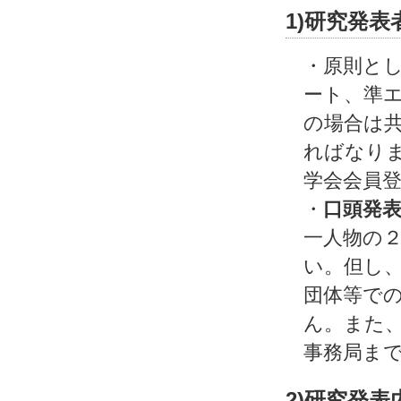
1)研究発表
・原則と
ート、準
の場合は
ればなり
学会会員
・
口頭発
一人物の
い。但し
団体等で
ん。また
事務局ま
2)研究発表