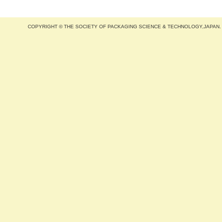
COPYRIGHT © THE SOCIETY OF PACKAGING SCIENCE & TECHNOLOGY,JAPAN.