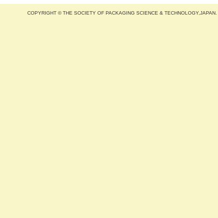
COPYRIGHT © THE SOCIETY OF PACKAGING SCIENCE & TECHNOLOGY,JAPAN.