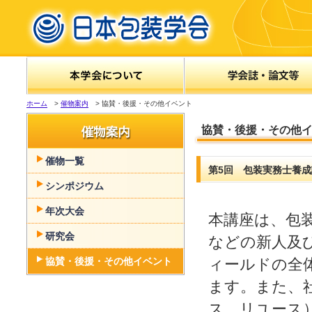
ホーム
>
催物案内
> 協賛・後援・その他イベント
協賛・後援・その他
催物一覧
第5回 包装実務士養成
シンポジウム
年次大会
本講座は、包
研究会
などの新人及
協賛・後援・その他イベント
ィールドの全
ます。また、
ス、リユース