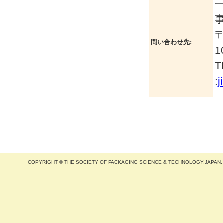
〒
問い合わせ先:
1
T
:
j
COPYRIGHT © THE SOCIETY OF PACKAGING SCIENCE & TECHNOLOGY,JAPAN.