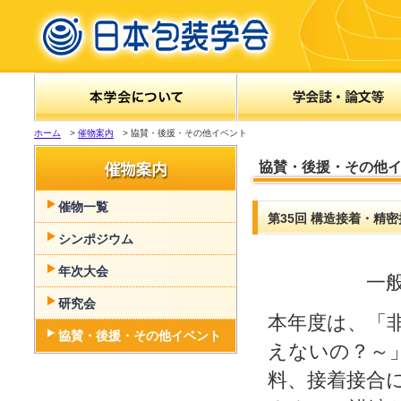
ホーム
>
催物案内
> 協賛・後援・その他イベント
協賛・後援・その他
催物一覧
第35回 構造接着・精
シンポジウム
年次大会
一
研究会
本年度は、「
協賛・後援・その他イベント
えないの？～
料、接着接合