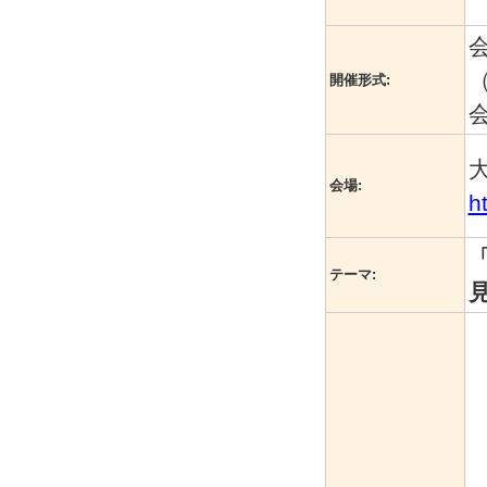
開催形式:
大
会場:
h
テーマ: