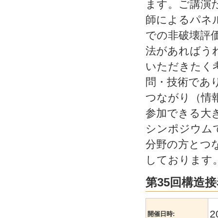
ます。ご講演
師によるパネ
での非破壊評
法があればう
いただきたく
問・技術であ
つながり（情
参加できる大
シンポジウム
分野の方とつ
しております
第35回構造
2
開催日時: