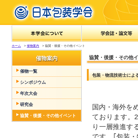
ホーム
>
催物案内
> 協賛・後援・その他イベント
協賛・後援・その他
催物一覧
包装・物流技術士による
シンポジウム
年次大会
研究会
国内・海外を
協賛・後援・その他イベント
ております。2
り一層推進す
です。｢包装・