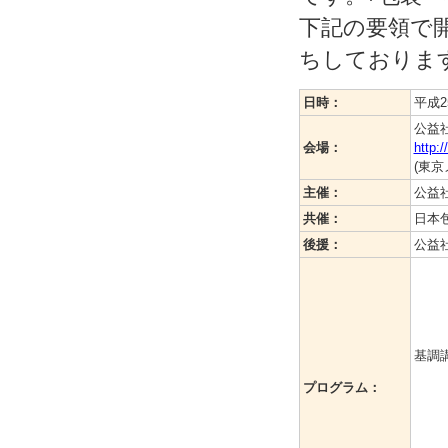
下記の要領で
ちしておりま
日時：
平成25
公益
会場：
http:
(東
主催：
公益
共催：
日本
後援：
公益
基調
プログラム：