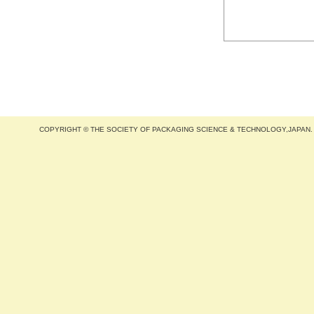
COPYRIGHT © THE SOCIETY OF PACKAGING SCIENCE & TECHNOLOGY,JAPAN.