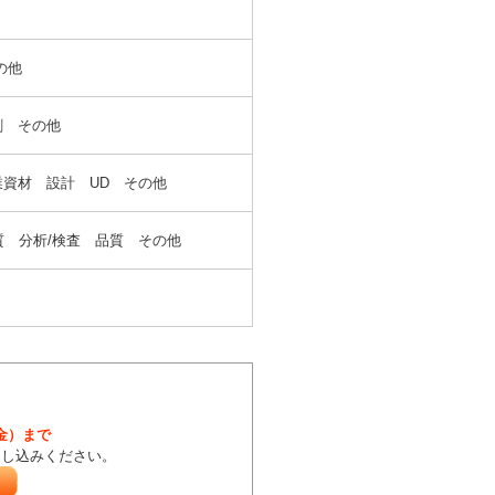
の他
刷 その他
資材 設計 UD その他
質 分析/検査 品質 その他
（金）まで
申し込みください。