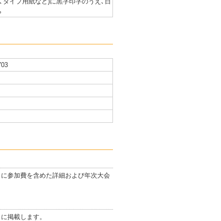
､タイプ用紙など)に黒字印字のうえ､日
｡
03
発行）に参加費を含めた詳細および年次大会
行）に掲載します。