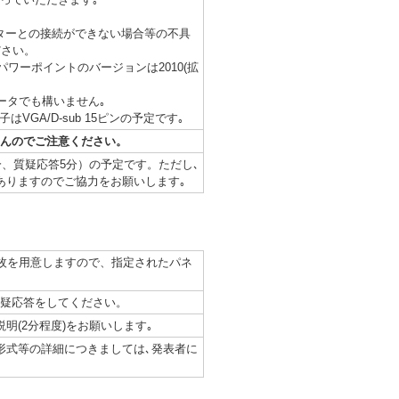
クターとの接続ができない場合等の不具
ださい。
､パワーポイントのバージョンは2010(拡
たデータでも構いません｡
GA/D-sub 15ピンの予定です｡
せんのでご注意ください。
分、質疑応答5分）の予定です。ただし､
ありますのでご協力をお願いします｡
ル１枚を用意しますので、指定されたパネ
疑応答をしてください。
明(2分程度)をお願いします｡
形式等の詳細につきましては､発表者に