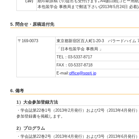
（10）
紙印刷原稿での提出も受付けます｡A4版白紙(コピー用紙
本包装学会 事務局まで郵送下さい(2013年5月24日 必着)
5. 問合せ・原稿送付先
〒169-0073
東京都新宿区百人町1-20-3 バラードハイム 7
「日本包装学会 事務局 」
TEL：03-5337-8717
FAX：03-5337-8718
E-mail:
office@spstj.jp
6. 備考
1）大会参加登録方法
・学会誌第22巻1号（2013年2月発行）および2号（2013年4月
参加登録書を掲載します。
2）プログラム
・学会誌第22巻2号（2013年4月発行）および3号（2013年6月発