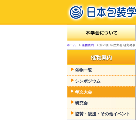
ホーム
>
催物案内
> 第22回 年次大会 研究発
催物一覧
シンポジウム
年次大会
研究会
協賛・後援・その他イベント