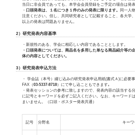
当日に非会員であっても、本学会会員登録をご予定の場合は発
・
口頭発表は、１名につき１件のみの発表に限ります。
同一人
注意ください。但し、共同研究者として記載すること、各大学
以上の発表は問題ありません。
2）研究発表内容基準
・新規性のある、学会に相応しい内容であることとします。
・口頭発表については、商品名を多用した単なる商品紹介等の
体の内容としてください。
3）研究発表申込方法
・ 学会誌（本号）綴じ込みの研究発表申込用紙(書式Ａ)に必要
FAX（
03-5337-8718
）にて申し込こともできます｡
・発表セッションの参考に致しますので、発表内容の該当する
に記号とキーワードを必ずご記入ください。なお、キーワード
まいません。（口頭・ポスター発表共通）
記号
分野名
キーワ