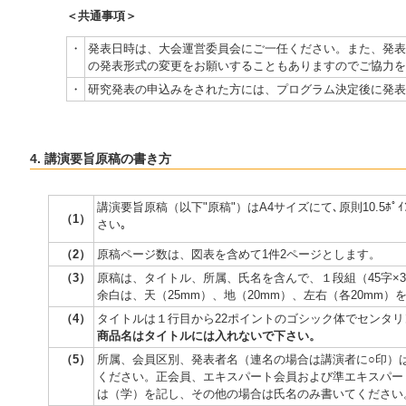
＜共通事項＞
・
発表日時は、大会運営委員会にご一任ください。また、発表
の発表形式の変更をお願いすることもありますのでご協力を
・
研究発表の申込みをされた方には、プログラム決定後に発表
4. 講演要旨原稿の書き方
講演要旨原稿（以下"原稿"）はA4サイズにて､原則10.5ﾎﾟ
（1）
さい｡
（2）
原稿ページ数は、図表を含めて1件2ページとします。
（3）
原稿は、タイトル、所属、氏名を含んで、１段組（45字×37
余白は、天（25mm）、地（20mm）、左右（各20mm）
（4）
タイトルは１行目から22ポイントのゴシック体でセンタ
商品名はタイトルには入れないで下さい。
（5）
所属、会員区別、発表者名（連名の場合は講演者に○印）
ください。正会員、エキスパート会員および準エキスパー
は（学）を記し、その他の場合は氏名のみ書いてください