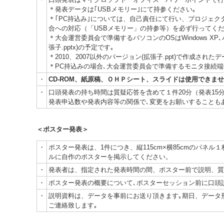
＊発表データは｢USBメモリー｣にて持参ください｡
＊｢PC持込み｣については、自己責任にて行い、プロジェ
合への対応（「USBメモリー」の持参等）を必ず行ってく
＊大会運営委員会で準備するパソコンのOSはWindows XP
張子.pptx)の予定です｡
＊2010、2007以外のバージョン(拡張子.ppt)で作成され
＊PC持込みの場合､大会運営委員会で準備するモニタ接続端子はV
・
CD-ROM、紙原稿、ＯＨＰシート、スライドは使用できま
・
口頭発表の持ち時間は質疑応答を含めて１件20分（発表15
発表申込数や発表内容等の関係で､変更をお願いすることも
＜ポスター発表＞
・
ポスター発表は、1件につき、縦115cm×横85cmのパネ
ルに自作のポスターを掲示してください。
・
発表者は、指定された発表時間の間、ポスター前で説明、質
・
ポスター発表の概要について､ポスターセッション前に口頭説
・
説明資料は、データを事前にお送り頂きます｡期日、データ
ご連絡致します｡