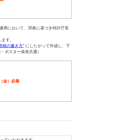
の適用において、30条に基づき特許庁長
付します。
原稿の書き方”
にしたがって作成し、下
頭・ポスター発表共通）
日（金）必着
っていただきます｡