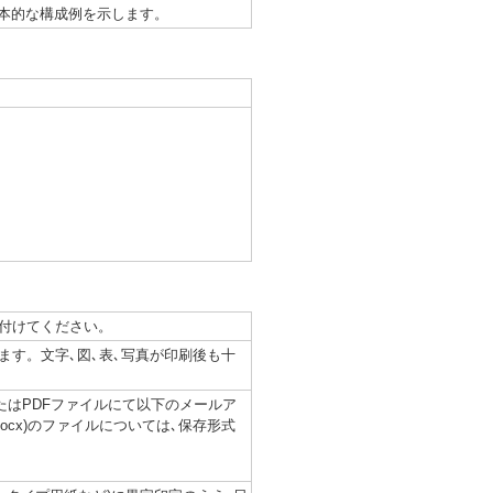
本的な構成例を示します。
付けてください。
す。文字､図､表､写真が印刷後も十
またはPDFファイルにて以下のメールア
.docx)のファイルについては､保存形式