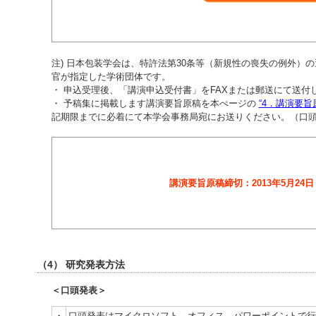
注) 日本包装学会は、特許法第30条等（新規性の喪失の例外）
官が指定した学術団体です。
・ 申込受理後、「講演申込受付書」をFAXまたは郵送にて送
・ 予稿集に掲載します講演要旨原稿を本ぺージの
“4．講演要旨
記期限までに必着にて本学会事務局宛にお送りください。（口
講演要旨原稿締切：2013年5月24
（4） 研究発表方法
＜口頭発表＞
・
口頭発表はマイクロソフト オフィス パワーポイントで行