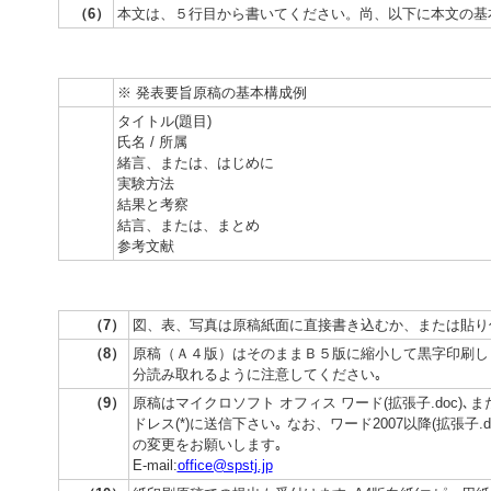
（6）
本文は、５行目から書いてください。尚、以下に本文の基
※ 発表要旨原稿の基本構成例
タイトル(題目)
氏名 / 所属
緒言、または、はじめに
実験方法
結果と考察
結言、または、まとめ
参考文献
（7）
図、表、写真は原稿紙面に直接書き込むか、または貼り
（8）
原稿（Ａ４版）はそのままＢ５版に縮小して黒字印刷しま
分読み取れるように注意してください｡
（9）
原稿はマイクロソフト オフィス ワード(拡張子.doc)､
ドレス(*)に送信下さい｡ なお、ワード2007以降(拡張子
の変更をお願いします｡
E-mail:
office@spstj.jp