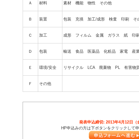
Ａ
材料
素材 機能 物性 その他
Ｂ
装置
包装 充填 加工/成形 検査 印刷 そ
Ｃ
加工
成形 フィルム 金属 ガラス 紙 印
Ｄ
包装
輸送 食品 医薬品 化粧品 家電 産業
Ｅ
環境/安全
リサイクル LCA 廃棄物 PL 有害物
Ｆ
その他
発表申込締切: 2013年4月12日
HP申込みの方は下ボタンをクリックして