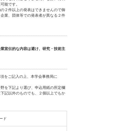
表可能です。
物の２件以上の発表はできませんので御
、企業、団体等での発表者が異なる２件
企業宣伝的な内容は避け、研究・技術主
事項をご記入の上、本学会事務局に
分野を下記より選び、申込用紙の所定欄
は下記以外のものでも、２個以上でもか
ード